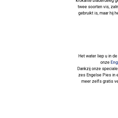
krokante bladerdeeg ge
twee soorten vis, zal
gebruikt is, maar hij
Het water liep u in d
onze
Eng
Dankzij onze special
zes Engelse Pies in e
meer zelfs gratis v