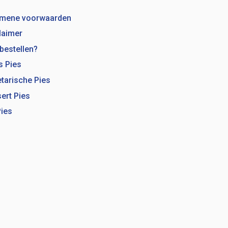
emene voorwaarden
laimer
bestellen?
s Pies
tarische Pies
ert Pies
Pies