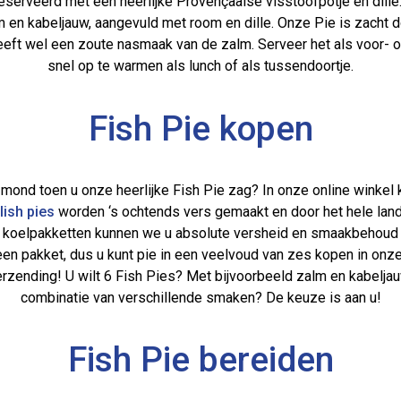
serveerd met een heerlijke Provençaalse visstoofpotje en dille
m en kabeljauw, aangevuld met room en dille. Onze Pie is zacht 
 heeft wel een zoute nasmaak van de zalm. Serveer het als voor- 
snel op te warmen als lunch of als tussendoortje.
Fish Pie kopen
e mond toen u onze heerlijke Fish Pie zag? In onze online winkel k
lish pies
worden ‘s ochtends vers gemaakt en door het hele lan
e koelpakketten kunnen we u absolute versheid en smaakbehoud 
en pakket, dus u kunt pie in een veelvoud van zes kopen in onze 
erzending! U wilt 6 Fish Pies? Met bijvoorbeeld zalm en kabeljauw
combinatie van verschillende smaken? De keuze is aan u!
Fish Pie bereiden