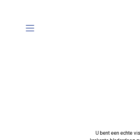
Skip
to
content
Mobile
Menu
Toggle
U bent een echte vi