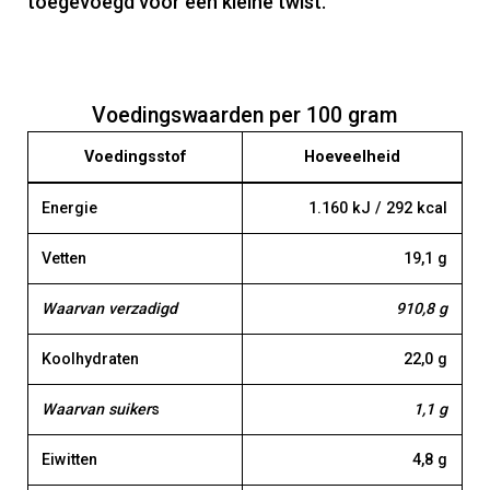
toegevoegd voor een kleine twist.
Voedingswaarden per 100 gram
Voedingsstof
Hoeveelheid
Energie
1.160 kJ / 292 kcal
Vetten
19,1 g
Waarvan verzadigd
910,8 g
Koolhydraten
22,0 g
Waarvan suiker
s
1,1 g
Eiwitten
4,8 g