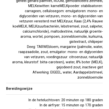
geheel gehard palmvet, ROOM, gemodificeerd zetmeel,
MELKeiwitten: karneMELKpoeder: stabilisatoren:
carrageen, cellulosegom: emulgatoren: mono- en
diglyceriden van vetzuren, mono- en diglyceriden van
vetzuren veresterd met MELKzuur, Kaas (2,4% Rauwe
koeMELK, MELKzuurbacteriën, lebstremsel, zout, salpeter,
calciumchloride), maltodextrine, natuurlijk groente-
aroma, wortel, pompoen, zonnebloemolie, kurkuma,
gistextract, chilipeper
Deeg: TARWEbloem, margarine (palmolie, water,
raapzaadolie, zout, emulgator: mono- en diglyceriden
van vetzuren, voedingszuur: citroenzuur, natuurlijk
aroma, kleurstof: bèta-caroteen), water, 8% boter (MELK),
gejodeerd zout, inactieve gist
Afwerking: EIGEEL, water, Aardappelzetmeel,
zonnebloemolie
Bereidingswijze
In de heteluchtoven: 20 minuten op 180 graden
In de airfryer: 15 minuten op 170 graden