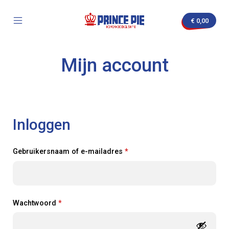
Skip
to
€
0,00
content
Mobile
Prince
Menu
Pie
Toggle
Mijn account
nvas
Inloggen
Verplicht
Gebruikersnaam of e-mailadres
*
Verplicht
Wachtwoord
*